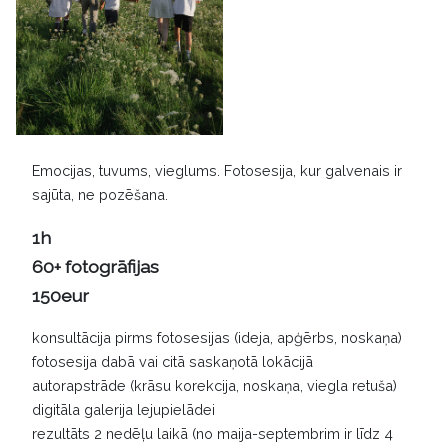
Emocijas, tuvums, vieglums. Fotosesija, kur galvenais ir
sajūta, ne pozēšana.
1h
60+ fotogrāfijas
150eur
konsultācija pirms fotosesijas (ideja, apģērbs, noskaņa)
fotosesija dabā vai citā saskaņotā lokācijā
autorapstrāde (krāsu korekcija, noskaņa, viegla retuša)
digitāla galerija lejupielādei
rezultāts 2 nedēļu laikā (no maija-septembrim ir līdz 4